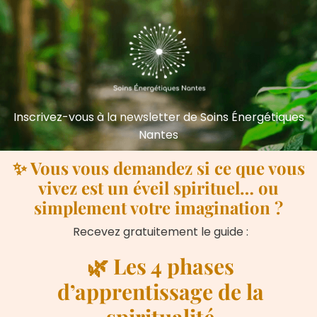
Inscrivez-vous à la newsletter de Soins Énergétiques
Nantes
✨ Vous vous demandez si ce que vous
vivez est un éveil spirituel… ou
simplement votre imagination ?
Recevez gratuitement le guide :
🌿 Les 4 phases
d’apprentissage de la